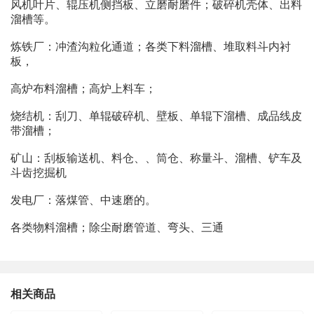
风机叶片、辊压机侧挡板、立磨耐磨件；破碎机壳体、出料
溜槽等。
炼铁厂：冲渣沟粒化通道；各类下料溜槽、堆取料斗内衬
板，
高炉布料溜槽；高炉上料车；
烧结机：刮刀、单辊破碎机、壁板、单辊下溜槽、成品线皮
带溜槽；
矿山：刮板输送机、料仓、、筒仓、称量斗、溜槽、铲车及
斗齿挖掘机
发电厂：落煤管、中速磨的。
各类物料溜槽；除尘耐磨管道、弯头、三通
相关商品